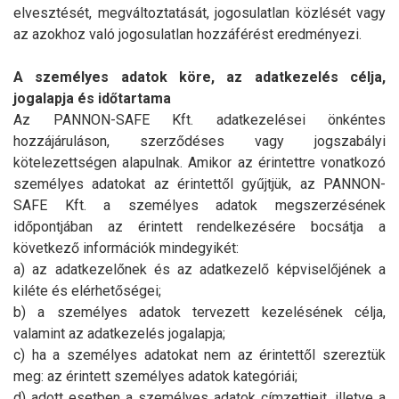
elvesztését, megváltoztatását, jogosulatlan közlését vagy
az azokhoz való jogosulatlan hozzáférést eredményezi.
A személyes adatok köre, az adatkezelés célja,
jogalapja és időtartama
Az PANNON-SAFE Kft. adatkezelései önkéntes
hozzájáruláson, szerződéses vagy jogszabályi
kötelezettségen alapulnak. Amikor az érintettre vonatkozó
személyes adatokat az érintettől gyűjtjük, az PANNON-
SAFE Kft. a személyes adatok megszerzésének
időpontjában az érintett rendelkezésére bocsátja a
következő információk mindegyikét:
a) az adatkezelőnek és az adatkezelő képviselőjének a
kiléte és elérhetőségei;
b) a személyes adatok tervezett kezelésének célja,
valamint az adatkezelés jogalapja;
c) ha a személyes adatokat nem az érintettől szereztük
meg: az érintett személyes adatok kategóriái;
d) adott esetben a személyes adatok címzettjeit, illetve a