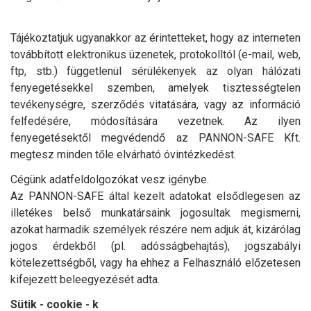
Tájékoztatjuk ugyanakkor az érintetteket, hogy az interneten
továbbított elektronikus üzenetek, protokolltól (e-mail, web,
ftp, stb.) függetlenül sérülékenyek az olyan hálózati
fenyegetésekkel szemben, amelyek tisztességtelen
tevékenységre, szerződés vitatására, vagy az információ
felfedésére, módosítására vezetnek. Az ilyen
fenyegetésektől megvédendő az PANNON-SAFE Kft.
megtesz minden tőle elvárható óvintézkedést.
Cégünk adatfeldolgozókat vesz igénybe.
Az PANNON-SAFE által kezelt adatokat elsődlegesen az
illetékes belső munkatársaink jogosultak megismerni,
azokat harmadik személyek részére nem adjuk át, kizárólag
jogos érdekből (pl. adósságbehajtás), jogszabályi
kötelezettségből, vagy ha ehhez a Felhasználó előzetesen
kifejezett beleegyezését adta.
Sütik - cookie - k