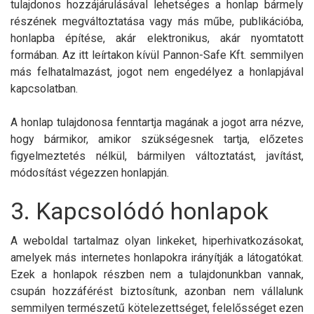
tulajdonos hozzájárulásával lehetséges a honlap bármely
részének megváltoztatása vagy más műbe, publikációba,
honlapba építése, akár elektronikus, akár nyomtatott
formában. Az itt leírtakon kívül Pannon-Safe Kft. semmilyen
más felhatalmazást, jogot nem engedélyez a honlapjával
kapcsolatban.
A honlap tulajdonosa fenntartja magának a jogot arra nézve,
hogy bármikor, amikor szükségesnek tartja, előzetes
figyelmeztetés nélkül, bármilyen változtatást, javítást,
módosítást végezzen honlapján.
3. Kapcsolódó honlapok
A weboldal tartalmaz olyan linkeket, hiperhivatkozásokat,
amelyek más internetes honlapokra irányítják a látogatókat.
Ezek a honlapok részben nem a tulajdonunkban vannak,
csupán hozzáférést biztosítunk, azonban nem vállalunk
semmilyen természetű kötelezettséget, felelősséget ezen