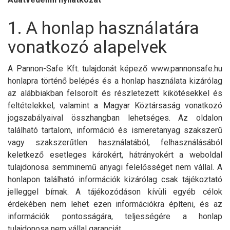
1. A honlap használatára
vonatkozó alapelvek
A Pannon-Safe Kft. tulajdonát képező www.pannonsafe.hu
honlapra történő belépés és a honlap használata kizárólag
az alábbiakban felsorolt és részletezett kikötésekkel és
feltételekkel, valamint a Magyar Köztársaság vonatkozó
jogszabályaival összhangban lehetséges. Az oldalon
található tartalom, információ és ismeretanyag szakszerű
vagy szakszerűtlen használatából, felhasználásából
keletkező esetleges károkért, hátrányokért a weboldal
tulajdonosa semminemű anyagi felelősséget nem vállal. A
honlapon található információk kizárólag csak tájékoztató
jelleggel bírnak. A tájékozódáson kívüli egyéb célok
érdekében nem lehet ezen információkra építeni, és az
információk pontosságára, teljességére a honlap
tulajdonosa nem vállal garanciát.