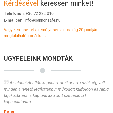
Kérdésével
keressen minket!
Telefonon:
+36 72 222 010
E-mailben:
info@pannonsafe.hu
Vagy keresse fel személyesen az ország 20 pontján
megtalálható irodánkat »
ÜGYFELEINK MONDTÁK
l,
Az utasbiztosítás kapcsán, amikor arra szükség volt,
minden a lehető legflottabbul működött külföldön és rapid
k
tájékoztatást is kaptunk az adott szituációval
k
kapcsolatosan.
F
Péter