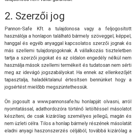
2. Szerzői jog
Pannon-Safe Kft. a tulajdonosa vagy a feljogosított
használója a honlapon található bármely szöveggel, képpel,
hanggal és egyéb anyaggal kapcsolatos szerzői jognak és
más szellemi tulajdonjogoknak. A vállalkozás tiszteletben
tartja a szerzői jogokat és az oldalon engedély nélkül nem
használja mások szellemi termékeit és tudatosan nem sérti
meg az idevágó jogszabályokat. Ha ennek az ellenkezőjét
tapasztalja, haladéktalanul értesítsen bennünket hogy a
jogsértést mielőbb megszüntethessük.
Ön jogosult a www.pannonsafe.hu honlapját olvasni, arról
nyomtatással, adathordozóra történő letöltéssel másolatot
készíteni, de csak kizárólag személyes jellegű, magán és
nem üzleti célra. Tilos a honlap bármely részének másolatát
eladni anyagi haszonszerzés céljából, továbbá kizárólag a