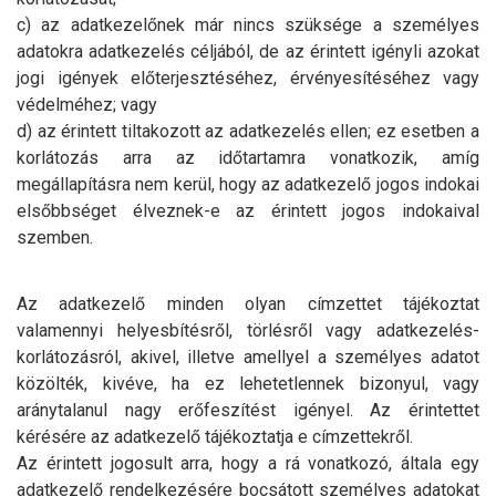
c) az adatkezelőnek már nincs szüksége a személyes
adatokra adatkezelés céljából, de az érintett igényli azokat
jogi igények előterjesztéséhez, érvényesítéséhez vagy
védelméhez; vagy
d) az érintett tiltakozott az adatkezelés ellen; ez esetben a
korlátozás arra az időtartamra vonatkozik, amíg
megállapításra nem kerül, hogy az adatkezelő jogos indokai
elsőbbséget élveznek-e az érintett jogos indokaival
szemben.
Az adatkezelő minden olyan címzettet tájékoztat
valamennyi helyesbítésről, törlésről vagy adatkezelés-
korlátozásról, akivel, illetve amellyel a személyes adatot
közölték, kivéve, ha ez lehetetlennek bizonyul, vagy
aránytalanul nagy erőfeszítést igényel. Az érintettet
kérésére az adatkezelő tájékoztatja e címzettekről.
Az érintett jogosult arra, hogy a rá vonatkozó, általa egy
adatkezelő rendelkezésére bocsátott személyes adatokat