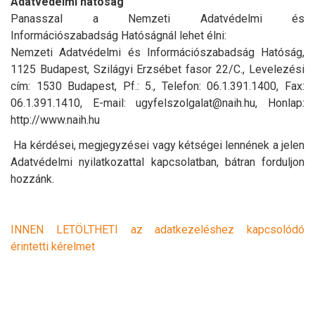
Adatvédelmi hatóság
Panasszal a Nemzeti Adatvédelmi és
Információszabadság Hatóságnál lehet élni:
Nemzeti Adatvédelmi és Információszabadság Hatóság,
1125 Budapest, Szilágyi Erzsébet fasor 22/C., Levelezési
cím: 1530 Budapest, Pf.: 5., Telefon: 06.1.391.1400, Fax:
06.1.391.1410, E-mail: ugyfelszolgalat@naih.hu, Honlap:
http://www.naih.hu
Ha kérdései, megjegyzései vagy kétségei lennének a jelen
Adatvédelmi nyilatkozattal kapcsolatban, bátran forduljon
hozzánk.
INNEN LETÖLTHETI az adatkezeléshez kapcsolódó
érintetti kérelmet